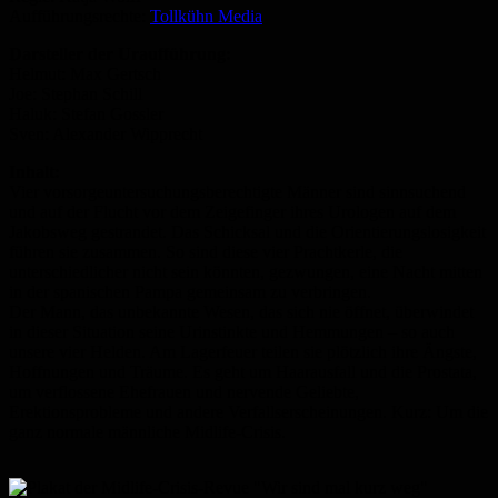
Aufführungsrechte:
Tollkühn Media
Darsteller der Uraufführung:
Helmut: Max Gertsch
Joe: Stephan Schill
Haluk: Stefan Gossler
Sven: Alexander Wipprecht
Inhalt:
Vier vorsorgeuntersuchungsberechtigte Männer sind sinnsuchend
und auf der Flucht vor dem Zeigefinger ihres Urologen auf dem
Jakobsweg gestrandet. Das Schicksal und die Orientierungslosigkeit
führen sie zusammen. So sind diese vier Prachtkerle, die
unterschiedlicher nicht sein könnten, gezwungen, eine Nacht mitten
in der spanischen Pampa gemeinsam zu verbringen.
Der Mann, das unbekannte Wesen, das sich nie öffnet, überwindet
in dieser Situation seine Urinstinkte und Hemmungen – so auch
unsere vier Helden. Am Lagerfeuer teilen sie plötzlich ihre Ängste,
Hoffnungen und Träume. Es geht um Haarausfall und die Prostata,
um verflossene Ehefrauen und nervende Geliebte,
Erektionsprobleme und andere Verfallserscheinungen. Kurz: Um die
ganz normale männliche Midlife-Crisis.