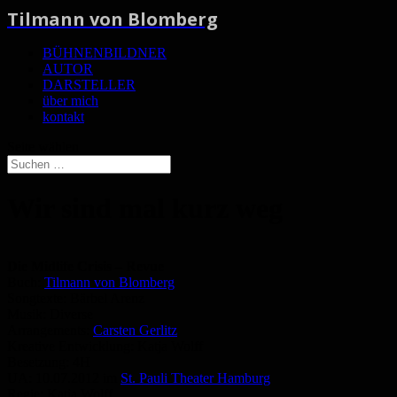
Tilmann von Blomberg
BÜHNENBILDNER
AUTOR
DARSTELLER
über mich
kontakt
Seite wählen
Wir sind mal kurz weg
Die Midlife Crisis – Revue
Buch:
Tilmann von Blomberg
Songtexte: Bärbel Arenz
Musik: Diverse
Arrangements:
Carsten Gerlitz
Kreative Entwicklung: Katja Wolff
Besetzung: 4H
UA: 10.07.2012 im
St. Pauli Theater Hamburg
Regie: Katja Wolff