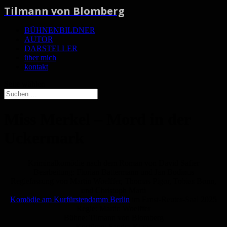
Tilmann von Blomberg
BÜHNENBILDNER
AUTOR
DARSTELLER
über mich
kontakt
Seite wählen
Miss Merkel – Mord in der
Uckermark
Kriminalkomödie nach dem Roman von David Safier
Bearbeitung: Florian Battermann und Jan Bodinus
Regiefassung von Martin Woelffer, Thomas Pigor, Tobias Bonn,
und Christoph Marti
Komödie am Kurfürstendamm Berlin
im Ernst-Reuter-Saal 2025
Regie: Martin Woelffer
Bühne: Tilmann von Blomberg
Kostüme: Sandra Klaus